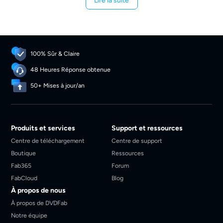
Lire la suite
100% Sûr & Claire
48 Heures Réponse obtenue
50+ Mises à jour/an
Produits et services
Support et ressources
Centre de téléchargement
Centre de support
Boutique
Ressources
Fab365
Forum
FabCloud
Blog
À propos de nous
À propos de DVDFab
Notre équipe