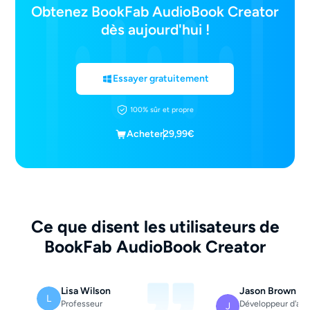
Obtenez BookFab AudioBook Creator
dès aujourd'hui !
Essayer gratuitement
100% sûr et propre
Acheter
29,99€
Ce que disent les utilisateurs de
BookFab AudioBook Creator
Lisa Wilson
Jason Brown
L
Professeur
Développeur d'app
J